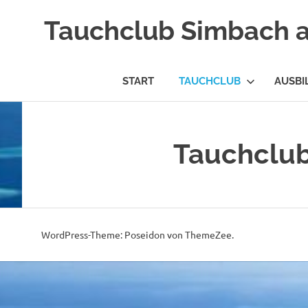
Tauchclub Simbach 
START
TAUCHCLUB
AUSBI
Zum
Inhalt
springen
Tauchclu
WordPress-Theme: Poseidon von ThemeZee.