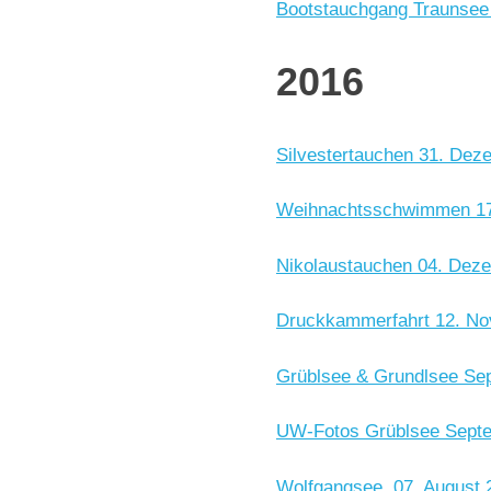
Bootstauchgang Traunsee
2016
Silvestertauchen 31. Dez
Weihnachtsschwimmen 17
Nikolaustauchen 04. Dez
Druckkammerfahrt 12. N
Grüblsee & Grundlsee Se
UW-Fotos Grüblsee Sept
Wolfgangsee, 07. August 