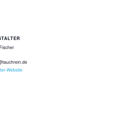
STALTER
Fischer
tauchrein.de
ter-Website