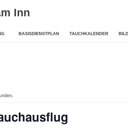
am Inn
NG
BASISDIENSTPLAN
TAUCHKALENDER
BIL
funden.
Tauchausflug