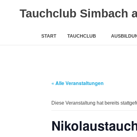
Zum
Tauchclub Simbach 
Inhalt
springen
START
TAUCHCLUB
AUSBILDU
« Alle Veranstaltungen
Diese Veranstaltung hat bereits stattge
Nikolaustauc