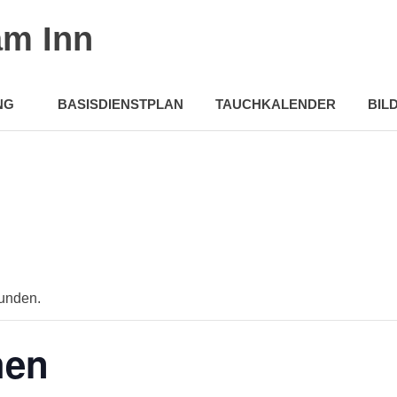
am Inn
NG
BASISDIENSTPLAN
TAUCHKALENDER
BIL
funden.
hen