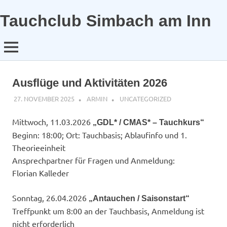
Tauchclub Simbach am Inn
MENÜ
Zum
Inhalt
Ausflüge und Aktivitäten 2026
springen
27. NOVEMBER 2025
ARMIN
UNCATEGORIZED
Mittwoch, 11.03.2026
„GDL* / CMAS* – Tauchkurs“
Beginn: 18:00; Ort: Tauchbasis; Ablaufinfo und 1.
Theorieeinheit
Ansprechpartner für Fragen und Anmeldung:​
Florian Kalleder
Sonntag, 26.04.2026
„Antauchen / Saisonstart“
Treffpunkt um 8:00 an der Tauchbasis, Anmeldung ist
nicht erforderlich